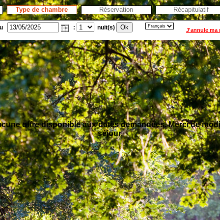
Type de chambre
Réservation
Récapitulatif
du
:
nuit(s)
J'annule ma 
 aucune offre disponible aux dates demandées. Merci de modif
séjour.