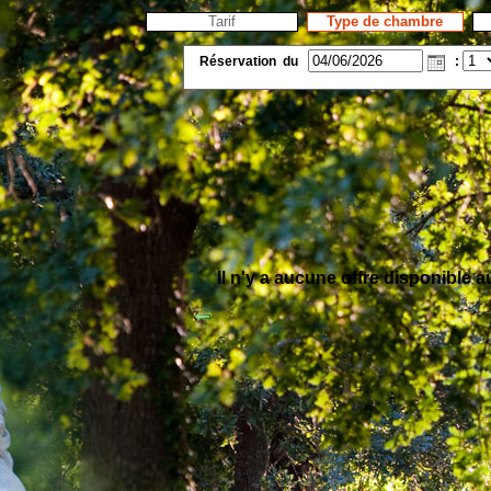
Tarif
Type de chambre
Réservation
du
:
Il n'y a aucune offre disponible