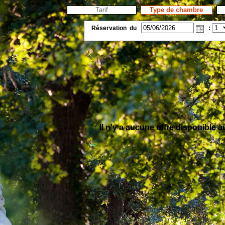
Tarif
Type de chambre
Réservation
du
:
Il n'y a aucune offre disponible