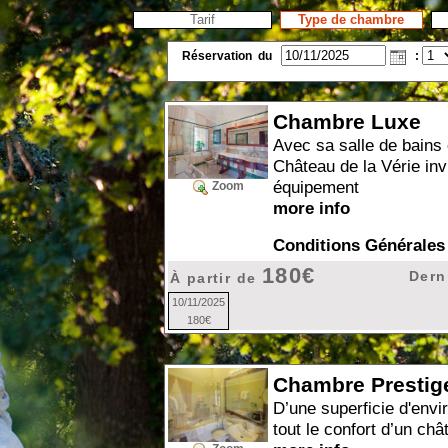
Tarif
Type de chambre
Réservation
du
:
Chambre Luxe
Avec sa salle de bains
Château de la Vérie invi
équipement
Zoom
more info
Conditions Générales
180€
Dern
À partir de
10/11/2025
180€
Chambre Prestig
D’une superficie d'env
tout le confort d’un châ