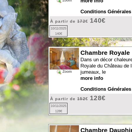
more info
Zoom
Conditions Générales
140€
À partir de
172
€
10/11/2025
140€
Chambre Royale
Dans un décor chaleur
Royale du Château de la
jumeaux, le
Zoom
more info
Conditions Générales
128€
À partir de
152
€
10/11/2025
128€
Chambre Dauphi