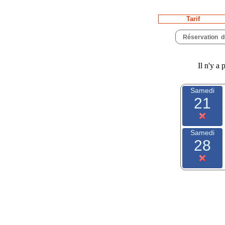
Tarif
Réservation
Il n'y a 
Samedi
21
Samedi
28