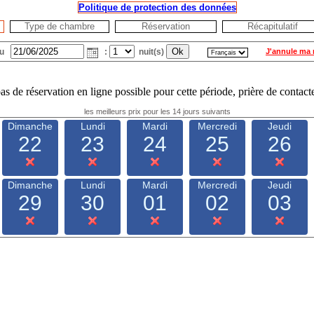
Politique de protection des données
Type de chambre
Réservation
Récapitulatif
du
:
nuit(s)
J'annule ma 
pas de réservation en ligne possible pour cette période, prière de contacte
les meilleurs prix pour les 14 jours suivants
Dimanche
Lundi
Mardi
Mercredi
Jeudi
22
23
24
25
26
Dimanche
Lundi
Mardi
Mercredi
Jeudi
29
30
01
02
03