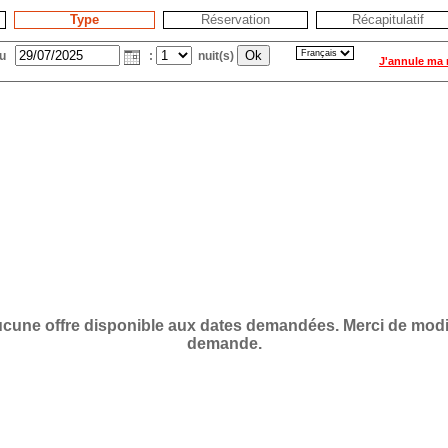
Type
Réservation
Récapitulatif
du
:
nuit(s)
J'annule ma 
 aucune offre disponible aux dates demandées. Merci de modif
demande.