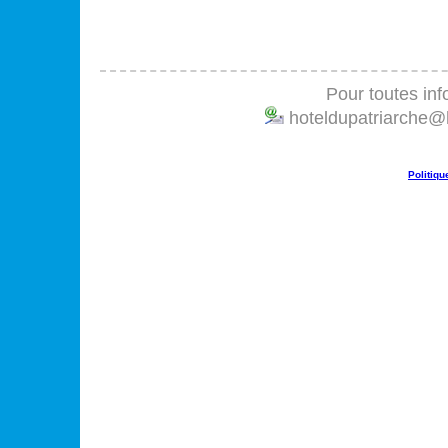
Pour toutes info
hoteldupatriarche@h
Politiq