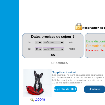
Dates précises de séjour ?
Date disponi
du
soir
Promotion di
au
matin
Date sur d
CHAMBRES
|
Supplément animal
Les animaux ne sont pas acceptés sauf accord
de l établissement , il est nécessaire d appeler l
hôtelier avant votre réservation , le coût est de
10 euros après acceptation
À partir de 10 €
J'achète
Zoom